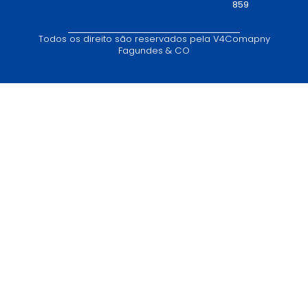
859
Todos os direito são reservados pela V4Comapny
Fagundes & CO