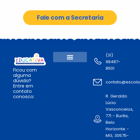
Fale com a Secretaria
(31)
98487-
Sobre nós
Níveis escolares
Lista de materiais
8501
Ficou com
alguma
dúvida?
contato@escola
Entre em
contato
R. Geraldo
conosco:
Lúcio
Vasconcelos,
771 - Buritis,
Belo
Horizonte -
MG, 30575-