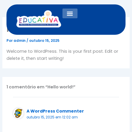
Ir
para
o
conteúdo
Hello world!
Por
admin
/
outubro 15, 2025
Welcome to WordPress. This is your first post. Edit or
delete it, then start writing!
1 comentário em “Hello world!”
A WordPress Commenter
outubro 15, 2025 em 12:02 am