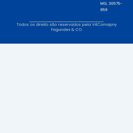
MG, 30575-
859
Todos os direito são reservados pela V4Comapny
Fagundes & CO